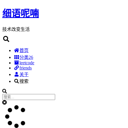
细语呢喃
技术改变生活
首页
分类
26
leetcode
friends
关于
搜索