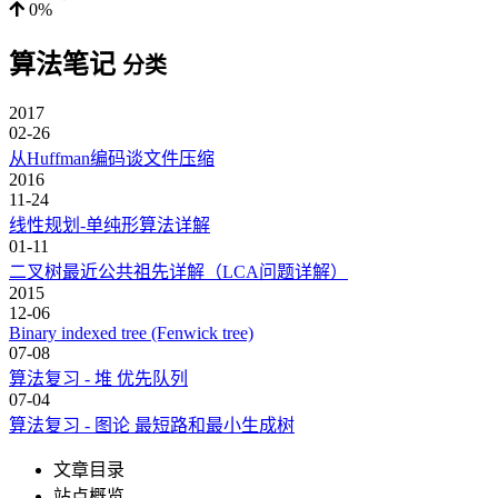
0%
算法笔记
分类
2017
02-26
从Huffman编码谈文件压缩
2016
11-24
线性规划-单纯形算法详解
01-11
二叉树最近公共祖先详解（LCA问题详解）
2015
12-06
Binary indexed tree (Fenwick tree)
07-08
算法复习 - 堆 优先队列
07-04
算法复习 - 图论 最短路和最小生成树
文章目录
站点概览