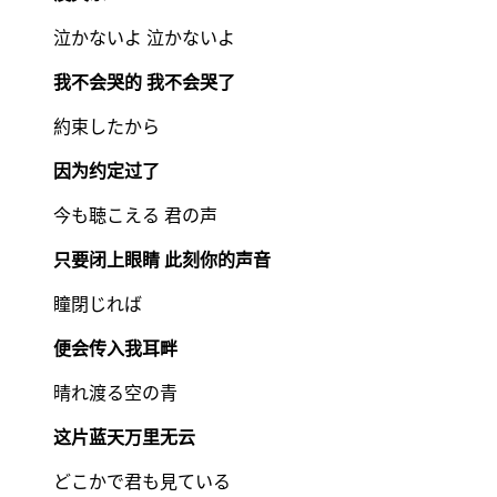
泣かないよ 泣かないよ
我不会哭的 我不会哭了
約束したから
因为约定过了
今も聴こえる 君の声
只要闭上眼睛 此刻你的声音
瞳閉じれば
便会传入我耳畔
晴れ渡る空の青
这片蓝天万里无云
どこかで君も見ている