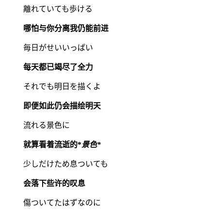
離れていても歩ける
哪怕与你分离我仍能前进
毎日がせいいっぱい
每天都已竭尽了全力
それでも明日を描くよ
即便如此仍会描绘明天
流れる景色に
就算看着流逝的*
景色*
少しだけため息ついても
会落下些许的叹息
傷ついてたはずなのに