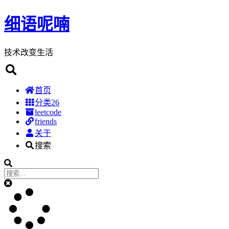
细语呢喃
技术改变生活
首页
分类
26
leetcode
friends
关于
搜索