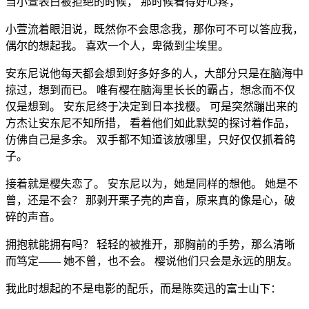
当小萱表白被拒绝的时候， 那时候看得好心疼，
小萱流着眼泪说，既然你不会思念我，那你可不可以答应我，
偶尔的想起我。 喜欢一个人，卑微到尘埃里。
安东尼说他每天都会想到好多好多的人，大部分只是在脑海中
掠过，想到而已。 唯有樱在脑海里长长的霸占，想念而不仅
仅是想到。 安东尼终于决定到日本找樱。 可是突然蹦出来的
方杰让安东尼不知所措， 看着他们如此默契的探讨着作品，
仿佛自己是多余。 双手都不知道该放哪里，只好仅仅抓着鸽
子。
接着就是樱失恋了。 安东尼以为，她是同样的想他。 她是不
曾，还是不会？ 那剥开栗子壳的声音，原来真的像是心，破
碎的声音。
拥抱就能拥有吗？ 轻轻的被推开，那胸前的手势，那么清晰
而笃定—— 她不曾，也不会。 樱说他们只会是永远的朋友。
我此时想起的不是电影的配乐，而是陈奕迅的富士山下：