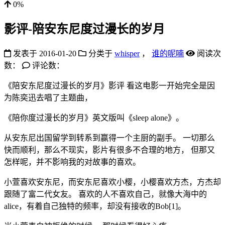
0%
影评-陪安东尼度过漫长的岁月
发表于
2016-01-20
分类于
whisper
，
谁的呢喃
阅读次
数：
评论数：
《陪安东尼度过漫长的岁月》影评
看这电影一开始完全是因
为陈奕迅去唱了主题曲，
《陪你度过漫长的岁月》英文版叫《sleep alone》。
从安东尼出国留学到转系到赢得一个主厨的副手。 一切那么
快而顺利，那么不现实，影片有很多不合理的地方， 但那又
怎样呢，并不影响我的对故事的喜欢。
小萱喜欢安东尼，而安东尼喜欢小樱，小樱喜欢方杰，方杰却
跟随了富二代女友。 喜欢的人不喜欢自己，就像大海中的
alice，有着自己独特的频率，却没有接收的Bob[1]。