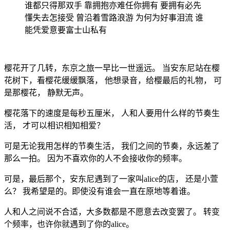
谁都只得那双手 靠拥抱亦难任你拥有 要拥有必先
懂失去怎接受 曾沿着雪路浪游 为何为好事泪流 谁
能凭爱意要富士山私有
樱花开了几转，东京之旅一早比一世遥远。 当安东尼站在樱
花树下，看樱花缓缓飘落， 他想录音，给樱最后的礼物， 可
是那樱花， 静默无声。
樱花落下的速度是每秒五厘米， 人和人要用什么样的节奏生
活， 才可以相识相知相爱？
可是无论我用怎样的节奏生活， 我们之间的节奏，永远差了
那么一拍。 因为不喜欢你的人不会接收你的频率。
可是，最后那个，安东尼遇到了一家叫alice的店， 还是小萱
么？ 我希望是的。即使没有谁会一直在原地等着谁。
人和人之间说不合适，大多数都是不愿意去改变罢了。 转变
个频率，也许你就遇到了你的alice。