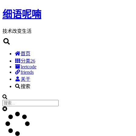
细语呢喃
技术改变生活
首页
分类
26
leetcode
friends
关于
搜索